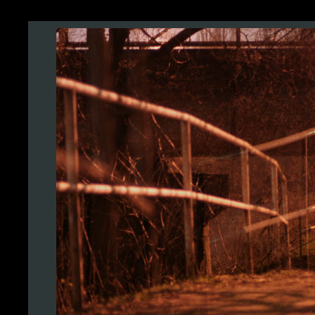
g = 3
h = 6