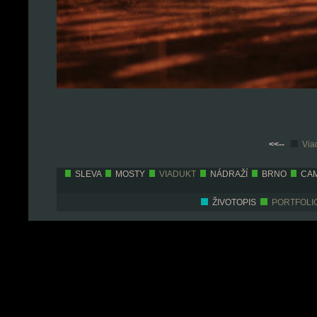
<<--
Viad
SLEVA
MOSTY
VIADUKT
NÁDRAŽÍ
BRNO
CA
ŽIVOTOPIS
PORTFOLI